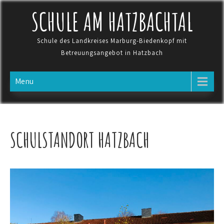
Skip
SCHULE AM HATZBACHTAL
to
content
Schule des Landkreises Marburg-Biedenkopf mit
Betreuungsangebot in Hatzbach
Menu
SCHULSTANDORT HATZBACH